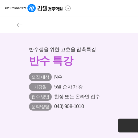
반수생을 위한 고효율 압축특강
반수 특강
N수
모집 대상
5월 순차 개강
개강일
현장 또는 온라인 접수
접수 방법
043) 908-1010
문의/상담