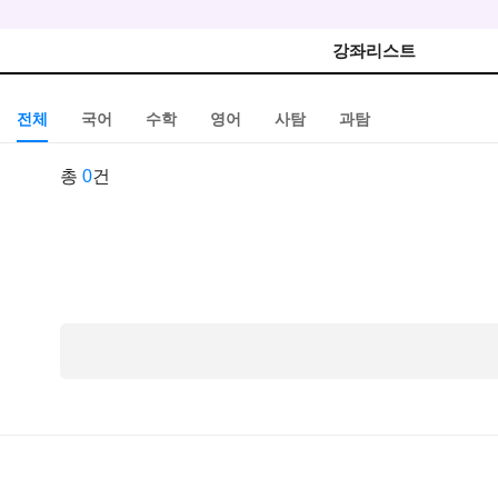
강좌리스트
전체
국어
수학
영어
사탐
과탐
총
0
건