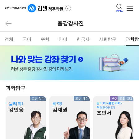
BETA
출강강사진
전체
국어
수학
영어
한국사
사회탐구
과학탐
과학탐구
고3
N수
고3
N수
중3
고1
고2
물리학I
화학I
물리학I
통합과학
역학과에너지
강민웅
김재권
조민서