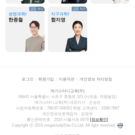
고3
N수
고3
N수
생명과학I
지구과학I
한종철
함지영
로그인
회원가입
이용약관
개인정보 처리방침
메가스터디교육(주)
06643 서울특별시 서초구 효령로 321 (서초동, 덕원빌딩)
메가스터디교육(주) 대표이사 : 손성은
사업자등록번호 : 780-87-00035│학원 고객센터 : 1588-7887
개인정보보호책임자 : 김영무
통신판매번호 : 2015-서울서초-0678
[정보확인]
Copyright ⓒ 2015 megastudyEdu.Co.Ltd. All right reserved.