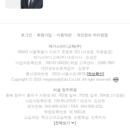
로그인
회원가입
이용약관
개인정보 처리방침
메가스터디교육(주)
06643 서울특별시 서초구 효령로 321 (서초동, 덕원빌딩)
메가스터디교육(주) 대표이사 : 손성은
사업자등록번호 : 780-87-00035│학원 고객센터 : 1588-7887
개인정보보호책임자 : 김영무
통신판매번호 : 2015-서울서초-0678
[정보확인]
Copyright ⓒ 2015 megastudyEdu.Co.Ltd. All right reserved.
러셀 청주학원
충북 청주시 흥덕구 서현로 60, 702호 일부, 703호 일부, 504호 (가경동)
사업자등록번호: 734-85-02525ㅣ대표자: 김보현
문의전화: 043-908-1010ㅣFAX: 043-908-1011
학원등록번호: 제 5561호
교습과정: 학교교과교습학원, 보충학습, 진학지도
[
전체보기
]