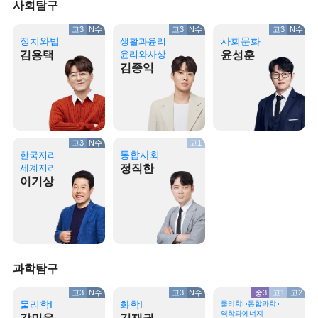
사회탐구
고3
N수
고3
N수
고3
N수
정치와법
사회문화
생활과윤리
김용택
윤리와사상
윤성훈
김종익
고3
N수
고1
통합사회
한국지리
세계지리
정직한
이기상
과학탐구
고3
N수
고3
N수
중3
고1
고2
물리학I
화학I
물리학I
통합과학
역학과에너지