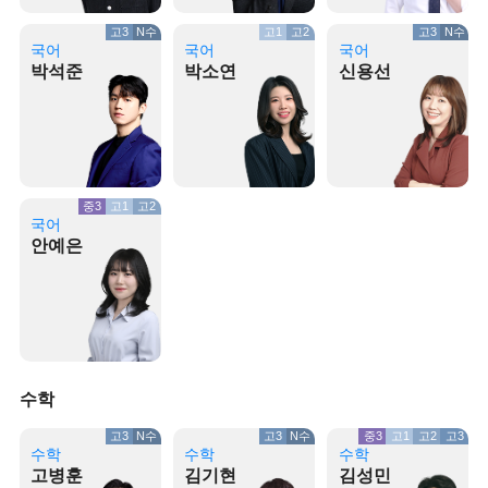
고3
N수
고1
고2
고3
N수
국어
국어
국어
박석준
박소연
신용선
중3
고1
고2
국어
안예은
수학
고3
N수
고3
N수
중3
고1
고2
고3
수학
수학
수학
고병훈
김기현
김성민