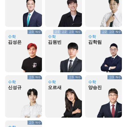
고3
N수
고1
고2
고3
N수
고2
고3
N수
수학
수학
수학
김성은
김원빈
김학림
고3
N수
고3
N수
고3
N수
수학
수학
수학
신성규
오르새
양승진
고3
N수