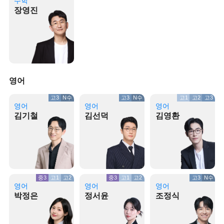
수학
장영진
영어
고3
N수
고3
N수
고1
고2
고3
영어
영어
영어
김기철
김선덕
김영환
중3
고1
고2
중3
고1
고2
고3
N수
영어
영어
영어
박정은
정서윤
조정식