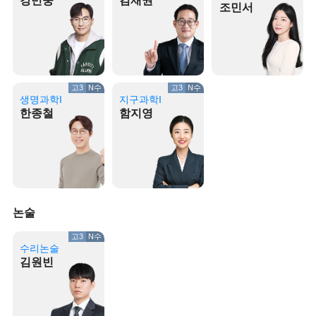
강민웅
김재권
조민서
고3
N수
고3
N수
생명과학I
지구과학I
한종철
함지영
논술
고3
N수
수리논술
김원빈