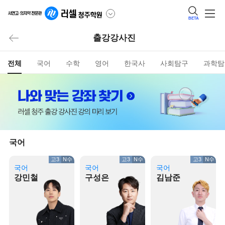
BETA
출강강사진
전체
국어
수학
영어
한국사
사회탐구
과학탐
국어
고3
N수
고3
N수
고3
N수
국어
국어
국어
강민철
구성은
김남준