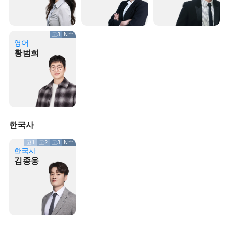
고3
N수
영어
황범희
한국사
고1
고2
고3
N수
한국사
김종웅