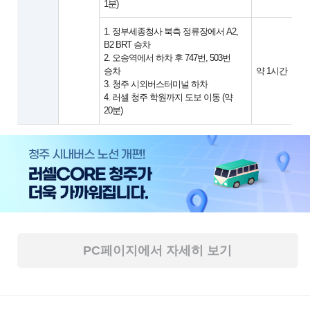
1분)
1. 정부세종청사 북측 정류장에서 A2,
B2 BRT 승차
2. 오송역에서 하차 후 747번, 503번
승차
약 1시간
3. 청주 시외버스터미널 하차
4. 러셀 청주 학원까지 도보 이동 (약
20분)
PC페이지에서 자세히 보기