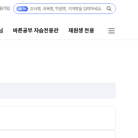
원가입
님
바른공부 자습전용관
재원생 전용
 자습전용관
재원생 전용
자습전용관
온라인 신청
편리한 온라인 서비스
모의고사
정규반
재원생 콘텐츠
 정규반
N
OMEGA 모의고사
전국 대단위 실전 모의고사
·중3
메가X대성 더 프리미엄 모의고사
쿨
N