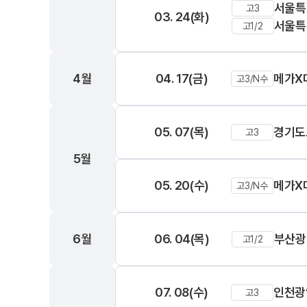
서울특
온라인 상담
고3
추석 집중 특강
03. 24(화)
N
서울특
고1/2
방문상담 예약
원장과 소통하기
설명회·공개특강
4월
04. 17(금)
메가X
고3/N수
학원 시설
05. 07(목)
경기도
위치안내
고3
5월
05. 20(수)
메가X
고3/N수
6월
06. 04(목)
부산광
고1/2
07. 08(수)
인천광
고3