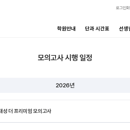
로그인
회
학원안내
단과 시간표
선생
선생님
바른공부
모의고사 시행 일정
시스템
선생님 커리큘럼
바른공부 
선생님
N수
2026년
전체
2027 N수 
국어
2027 반수반
수학
2027 파이널
대성 더 프리미엄 모의고사
영어
고3·고2·고1
N
사회탐구
2027 윈터스