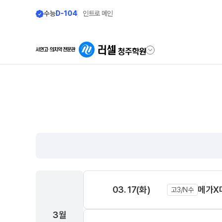
수능
D-104
인트로 메인
학원안내
단과 시간표
원장 인사말
LIVE 단과 집단 학습 
공지사항
나와 맞는 강좌 찾기
모의고사 시행 일정
학원 소개
2026년 시간표
주간 식단표
8월 정규·특강 단과
03. 17(화)
메가X
셔틀버스 안내
대학별 논술 파이널 특강
고3/N수
N
8~9월 중간고사 대비 강좌
학원 상담
3월
9월 정규·특강 단과
N