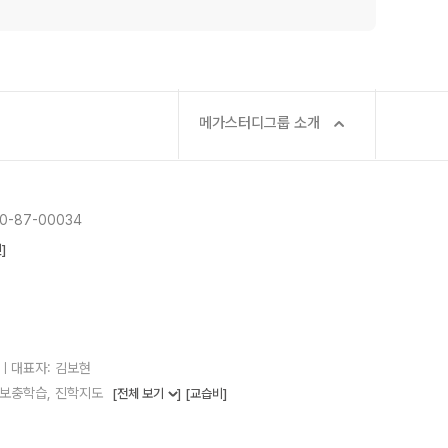
메가스터디그룹 소개
-87-00034
]
25ㅣ대표자: 김보현
, 보충학습, 진학지도
[전체 보기
]
[교습비]