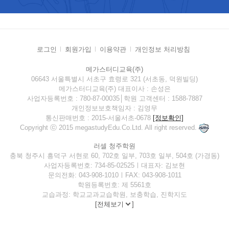
로그인
회원가입
이용약관
개인정보 처리방침
메가스터디교육(주)
06643 서울특별시 서초구 효령로 321 (서초동, 덕원빌딩)
메가스터디교육(주) 대표이사 : 손성은
사업자등록번호 : 780-87-00035│학원 고객센터 : 1588-7887
개인정보보호책임자 : 김영무
통신판매번호 : 2015-서울서초-0678
[정보확인]
Copyright ⓒ 2015 megastudyEdu.Co.Ltd. All right reserved.
러셀 청주학원
충북 청주시 흥덕구 서현로 60, 702호 일부, 703호 일부, 504호 (가경동)
사업자등록번호: 734-85-02525ㅣ대표자: 김보현
문의전화: 043-908-1010ㅣFAX: 043-908-1011
학원등록번호: 제 5561호
교습과정: 학교교과교습학원, 보충학습, 진학지도
[
전체보기
]