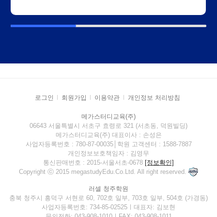
로그인
회원가입
이용약관
개인정보 처리방침
메가스터디교육(주)
06643 서울특별시 서초구 효령로 321 (서초동, 덕원빌딩)
메가스터디교육(주) 대표이사 : 손성은
사업자등록번호 : 780-87-00035│학원 고객센터 : 1588-7887
개인정보보호책임자 : 김영무
통신판매번호 : 2015-서울서초-0678
[정보확인]
Copyright ⓒ 2015 megastudyEdu.Co.Ltd. All right reserved.
러셀 청주학원
충북 청주시 흥덕구 서현로 60, 702호 일부, 703호 일부, 504호 (가경동)
사업자등록번호: 734-85-02525ㅣ대표자: 김보현
문의전화: 043-908-1010ㅣFAX: 043-908-1011