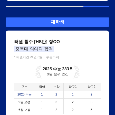
재학생
러셀 청주 [HS반] 장OO
충북대 의예과 합격
* 재원기간 24년 3월 ~ 수능까지
2025 수능 283.5
9월 모평 251
구분
국어
수학
탐구1
탐구2
2025 수능
1
2
1
2
9월 모평
1
3
2
3
6월 모평
1
2
2
5