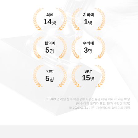
의예
치의예
14
1
명
명
한의예
수의예
5
3
명
명
약학
SKY
15
5
명
명
※ 2024년 러셀 청주 바른공부 자습전용관 재원 이력이 있는 학생
(복수 대학 합격자 포함, 단과 수강생 제외)
※ 2025-01-31 기준, 지속적으로 업데이트 예정