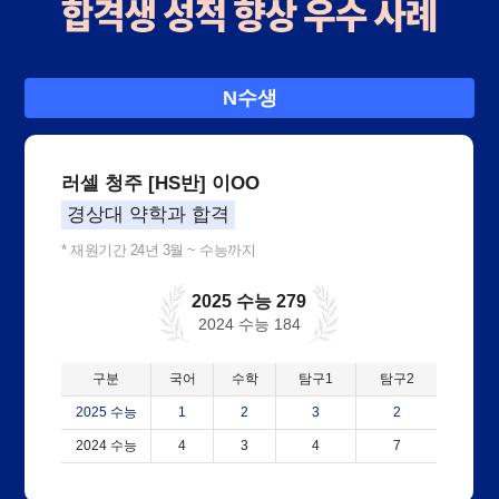
N수생
러셀 청주 [HS반] 이OO
경상대 약학과 합격
* 재원기간 24년 3월 ~ 수능까지
2025 수능 279
2024 수능 184
구분
국어
수학
탐구1
탐구2
2025 수능
1
2
3
2
2024 수능
4
3
4
7