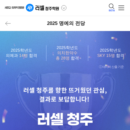
BETA
2025 명예의 전당
2025학년도
2025학년도
2025학년도
의치한약수
의예과
14명
합격
SKY 15명
합격
총 28명
합격
ⓘ 데이터 산출 기준