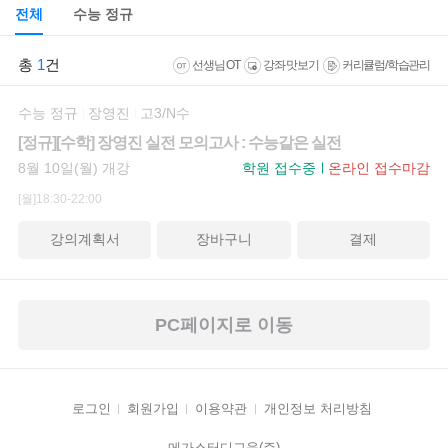
전체
수능 정규
총
1
건
선생님 OT
강좌 맛보기
커리큘럼/학습관리
수능 정규
장영진
고3/N수
[정규][수학] 장영진 실전 모의고사 : 수능같은 실전
8월 10일(월) 개강
학원 접수중
온라인 접수마감
[월]18:30-22:00
강의계획서
장바구니
결제
PC페이지로 이동
로그인
회원가입
이용약관
개인정보 처리방침
메가스터디교육(주)