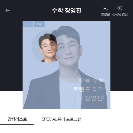
수학 장영진
프로필
선생님 영상
고3
N수
수능 수학
트렌드 리더
장영진!
강좌리스트
SPECIAL 관리 프로그램