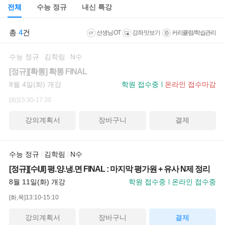
전체
수능 정규
내신 특강
총
4
건
선생님 OT
강좌 맛보기
커리큘럼/학습관리
수능 정규
김학림
N수
[정규][확통] 확통 FINAL
8월 4일(화) 개강
학원 접수중
온라인 접수마감
[화]15:30-17:30
강의계획서
장바구니
결제
수능 정규
김학림
N수
[정규][수I,II] 평.양.냉.면 FINAL : 마지막 평가원 + 유사 N제 정리
8월 11일(화) 개강
학원 접수중
온라인 접수중
[화,목]13:10-15:10
강의계획서
장바구니
결제