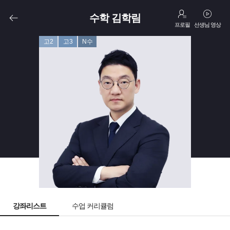
수학 김학림
프로필
선생님 영상
고2
고3
N수
강좌리스트
수업 커리큘럼