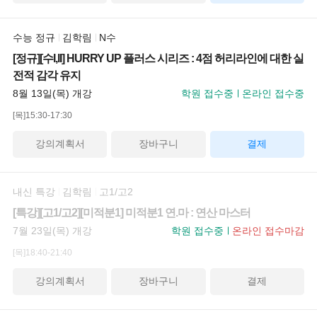
수능 정규
김학림
N수
[정규][수I,II] HURRY UP 플러스 시리즈 : 4점 허리라인에 대한 실
전적 감각 유지
8월 13일(목) 개강
학원 접수중
온라인 접수중
[목]15:30-17:30
강의계획서
장바구니
결제
내신 특강
김학림
고1/고2
[특강][고1/고2][미적분1] 미적분1 연.마 : 연산 마스터
7월 23일(목) 개강
학원 접수중
온라인 접수마감
[목]18:40-21:40
강의계획서
장바구니
결제