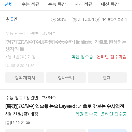
전체
수능 정규
수능 특강
내신 정규
내신 특강
총
9
건
선생님 OT
강좌 맛보기
커리큘럼/학습관리
수능 정규
김원빈
고3/N수
[정규][고3/N수][수I,II/확통] 수능수학 Highlight : 기출로 완성하는
생각의 틀
8월 4일(화) 개강
학원 접수중
온라인 접수마감
[화,금]18:30-21:30
강의계획서
장바구니
결제
수능 정규
김원빈
고3/N수
[특강][고3/N수] 약술형 논술 Layered : 기출로 맛보는 수시역전
8월 21일(금) 개강
학원 접수중
온라인 접수중
[금]18:30-21:30