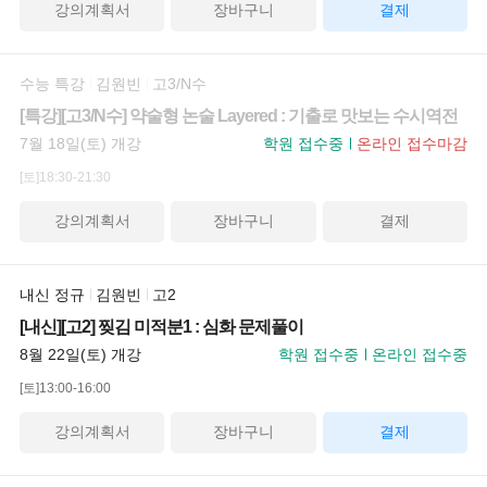
강의계획서
장바구니
결제
수능 특강
김원빈
고3/N수
[특강][고3/N수] 약술형 논술 Layered : 기출로 맛보는 수시역전
7월 18일(토) 개강
학원 접수중
온라인 접수마감
[토]18:30-21:30
강의계획서
장바구니
결제
내신 정규
김원빈
고2
[내신][고2] 찢김 미적분1 : 심화 문제풀이
8월 22일(토) 개강
학원 접수중
온라인 접수중
[토]13:00-16:00
강의계획서
장바구니
결제