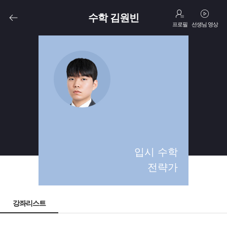
수학 김원빈
프로필
선생님 영상
고1
고2
고3
N수
입시 수학
전략가
강좌리스트