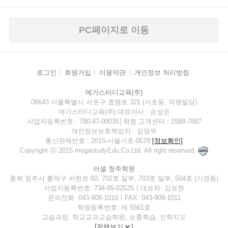
PC페이지로 이동
로그인
회원가입
이용약관
개인정보 처리방침
메가스터디교육(주)
06643 서울특별시 서초구 효령로 321 (서초동, 덕원빌딩)
메가스터디교육(주) 대표이사 : 손성은
사업자등록번호 : 780-87-00035│학원 고객센터 : 1588-7887
개인정보보호책임자 : 김영무
통신판매번호 : 2015-서울서초-0678
[정보확인]
Copyright ⓒ 2015 megastudyEdu.Co.Ltd. All right reserved.
러셀 청주학원
충북 청주시 흥덕구 서현로 60, 702호 일부, 703호 일부, 504호 (가경동)
사업자등록번호: 734-85-02525ㅣ대표자: 김보현
문의전화: 043-908-1010ㅣFAX: 043-908-1011
학원등록번호: 제 5561호
교습과정: 학교교과교습학원, 보충학습, 진학지도
[
전체보기
]