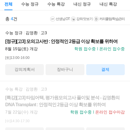
전체
수능 정규
수능 특강
내신 정규
내신 특강
총
4
건
선생님 OT
강좌 맛보기
커리큘럼/학습관리
수능 정규
김영환
고3
[정규][고3] 모의고사반 : 안정적인 2등급 이상 확보를 위하여
8월 15일(토) 개강
학원 접수중
온라인 접수중
[토]13:00-16:00
강의계획서
장바구니
결제
수능 특강
김영환
고3
[특강][고3] 타임어택, 평가원모의고사 풀이및 분석 - 김영환의
DNA Transplant : 안정적인 2등급 이상 확보를 위하여
7월 22일(수) 개강
학원 접수중
온라인 접수마감
[수]14:30-17:30