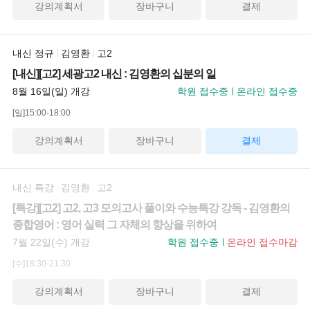
강의계획서
장바구니
결제
내신 정규
김영환
고2
[내신][고2] 세광고2 내신 : 김영환의 십분의 일
8월 16일(일) 개강
학원 접수중
온라인 접수중
[일]15:00-18:00
강의계획서
장바구니
결제
내신 특강
김영환
고2
[특강][고2] 고2, 고3 모의고사 풀이와 수능특강 강독 - 김영환의
종합영어 : 영어 실력 그 자체의 향상을 위하여
7월 22일(수) 개강
학원 접수중
온라인 접수마감
[수]18:30-21:30
강의계획서
장바구니
결제