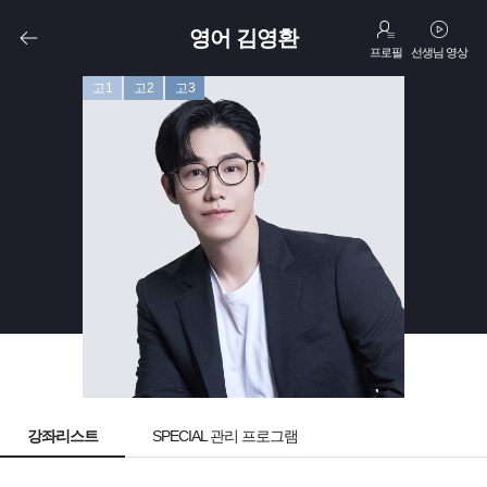
영어 김영환
프로필
선생님 영상
고1
고2
고3
강좌리스트
SPECIAL 관리 프로그램