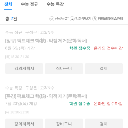
전체
수능 정규
수능 특강
총
2
건
선생님 OT
강좌 맛보기
커리큘럼/학습관리
수능 정규
구성은
고3/N수
[정규] 팩트체크 핵(核) - 약점 제거(문학/독서)
8월 6일(목) 개강
학원 접수중
온라인 접수마감
[목]18:30-21:30
강의계획서
장바구니
결제
수능 특강
구성은
고3/N수
[특강] 팩트체크 핵(核) - 약점 제거(문학/독서)
7월 23일(목) 개강
학원 접수중
온라인 접수마감
[목]18:30-21:30
강의계획서
장바구니
결제