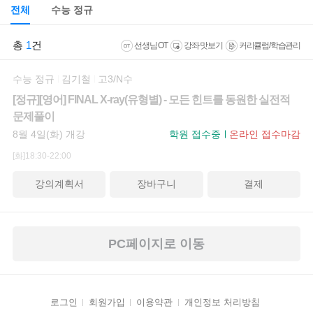
전체
수능 정규
총
1
건
선생님 OT
강좌 맛보기
커리큘럼/학습관리
수능 정규
김기철
고3/N수
[정규][영어] FINAL X-ray(유형별) - 모든 힌트를 동원한 실전적
문제풀이
8월 4일(화) 개강
학원 접수중
온라인 접수마감
[화]18:30-22:00
강의계획서
장바구니
결제
PC페이지로 이동
로그인
회원가입
이용약관
개인정보 처리방침